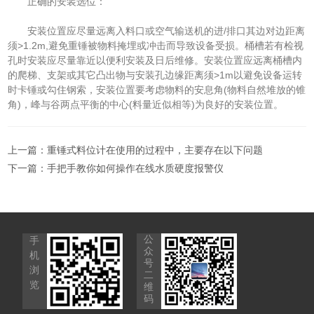
正确的安装选位：
安装位置应尽量远离入料口或空气输送机的进/排口其边对边距离
须>1.2m,避免重锤被物料掩埋或冲击而导致设备受损。桶槽若有检视
孔时安装应尽量靠近以便利安装及日后维修。安装位置应远离桶槽内
的爬梯、支架或其它凸出物与安装孔边缘距离须>1m以避免设备运转
时卡锤或勾住钢索，安装位置要考虑物料的安息角(物料自然堆放的锥
角)，峰与谷两点平衡的中心(料量近似相等)为良好的安装位置。
上一篇：
重锤式料位计在使用的过程中，主要存在以下问题
下一篇：
手把手教你如何操作在线水质硬度报警仪
公
手
众
机
号
浏
二
览
维
码