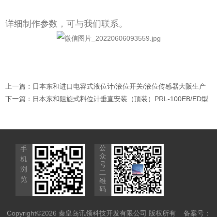
详细制作参数，可与我们联系。
上一篇：
日本东和进口电容式液位计/液位开关/液位传感器大阪生产
下一篇：
日本东和阻旋式料位计垂直安装（顶装）PRL-100EB/ED型
公
手
众
机
号
浏
二
览
维
码
Copyright©2026 秦皇岛讯领科技开发有限公司 版权所有
备案号：