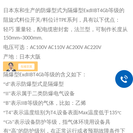
日本东和生产的防爆型式为隔爆型
等级的
ExdIIBT4Gb
阻旋式料位开关
料位计
系列，具有以下优点：
/
TPE
轻巧 重量轻，配电缆密封套，法兰型，可制作长度从
150mm~3000mm.
电压可选：
AC100V AC110V AC200V AC220V
产地：日本大阪
隔爆型
等级的含义如下：
ExdIIBT4Gb
“
"表示防爆型式是隔爆型
d
“
"表示属于二类防爆电气设备
II
“
"表示
等级的气体，比如：乙烯
B
IIB
“
"表示温度组别为
设备表面
温度低于
T4
T4,
Max
135
℃
“Gb"表示设备防护等级，指气体环境用设备具
有“高"的防护级别，在正常运行或者预期故障条件下