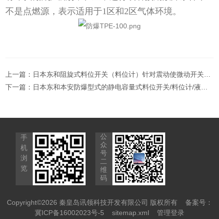
不是点燃源，表示适用于1区和2区气体环境。
上一篇：
日本东和阻旋式料位开关（料位计）针对震动使微动开关损坏的解决方案
下一篇：
日本东和本安防爆型式的静电容量式料位开关/料位计/液位计TSE型
公
手
众
机
号
浏
二
览
维
码
Copyright©2026 秦皇岛讯领科技开发有限公司 版权所有
备案号：
冀ICP备16002023号-5
sitemap.xml
管理登录