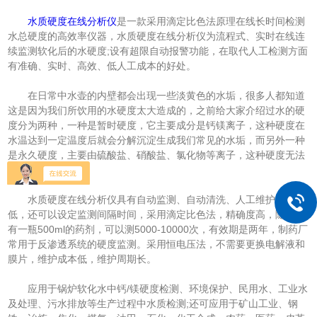
水质硬度在线分析仪
是一款采用滴定比色法原理在线长时间检测
水总硬度的高效率仪器，水质硬度在线分析仪为流程式、实时在线连
续监测软化后的水硬度;设有超限自动报警功能，在取代人工检测方面
有准确、实时、高效、低人工成本的好处。
在日常中水壶的内壁都会出现一些淡黄色的水垢，很多人都知道
这是因为我们所饮用的水硬度太大造成的，之前给大家介绍过水的硬
度分为两种，一种是暂时硬度，它主要成分是钙镁离子，这种硬度在
水温达到一定温度后就会分解沉淀生成我们常见的水垢，而另外一种
是永久硬度，主要由硫酸盐、硝酸盐、氯化物等离子，这种硬度无法
通过加热去除。
水质硬度在线分析仪具有自动监测、自动清洗、人工维护成本
低，还可以设定监测间隔时间，采用滴定比色法，精确度高，随机配
有一瓶500ml的药剂，可以测5000-10000次，有效期是两年，制药厂
常用于反渗透系统的硬度监测。采用恒电压法，不需要更换电解液和
膜片，维护成本低，维护周期长。
应用于锅炉软化水中钙/镁硬度检测、环境保护、民用水、工业水
及处理、污水排放等生产过程中水质检测;还可应用于矿山工业、钢