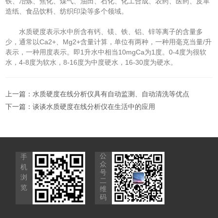
铁、冶炼、焦化、煤气、油田、石化、化工合成、农药、医药、皮革
造纸、食品饮料、纺织印染等多个领域。
水质硬度表示水中所含有钙、镁、铁、铝、锌等离子的含量多
少，通常以Ca2+、Mg2+含量计算，单位有两种，一种用毫克当量/升
表示，一种用度表示。即1升水中相当10mgCa为1度。0-4度为很软
水，4-8度为软水，8-16度为中度硬水，16-30度为硬水。
上一篇：
水质硬度在线分析仪具有自动监测、自动清洗等优点
下一篇：
谈谈水质硬度在线分析仪在生活中的应用
公
手
众
机
号
浏
二
览
维
码